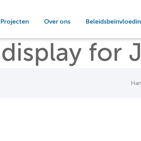
Projecten
Over ons
Beleidsbeïnvloedi
display for 
Han