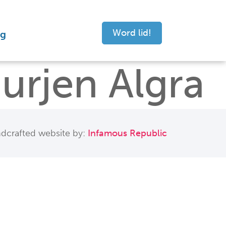
Word lid!
ng
Jurjen Algra
dcrafted website by:
Infamous Republic