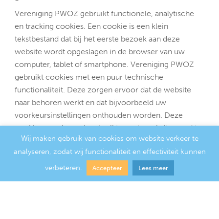
Vereniging PWOZ gebruikt functionele, analytische
en tracking cookies. Een cookie is een klein
tekstbestand dat bij het eerste bezoek aan deze
website wordt opgeslagen in de browser van uw
computer, tablet of smartphone. Vereniging PWOZ
gebruikt cookies met een puur technische
functionaliteit. Deze zorgen ervoor dat de website
naar behoren werkt en dat bijvoorbeeld uw
voorkeursinstellingen onthouden worden. Deze
cookies worden ook gebruikt om de website goed te
Wij maken gebruik van cookies om website verkeer te
laten werken en deze te kunnen optimaliseren.
analyseren, zodat wij functionaliteit en effectiviteit kunnen
Daarnaast plaatsen we cookies die uw surfgedrag
bijhouden zodat we op maat gemaakte content en
verbeteren.
Accepteer
Lees meer
advertenties kunnen aanbieden.
Bij uw eerste bezoek aan onze website hebben wij u