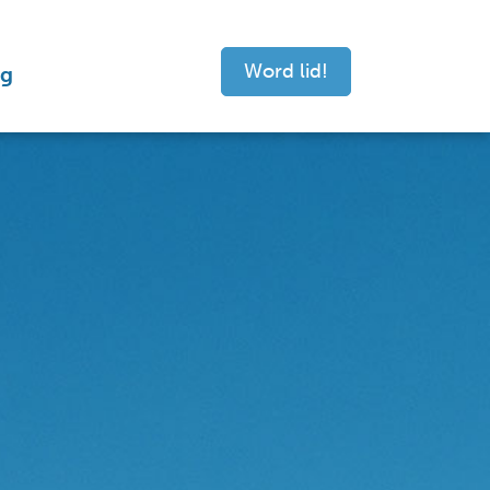
Word lid!
ng