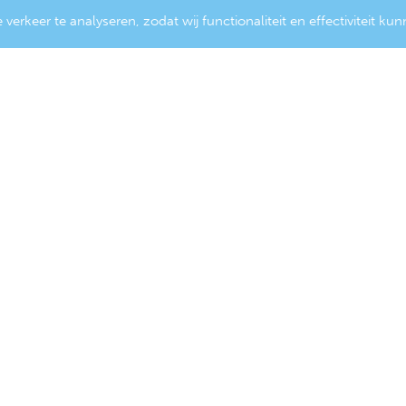
erkeer te analyseren, zodat wij functionaliteit en effectiviteit ku
s
e: