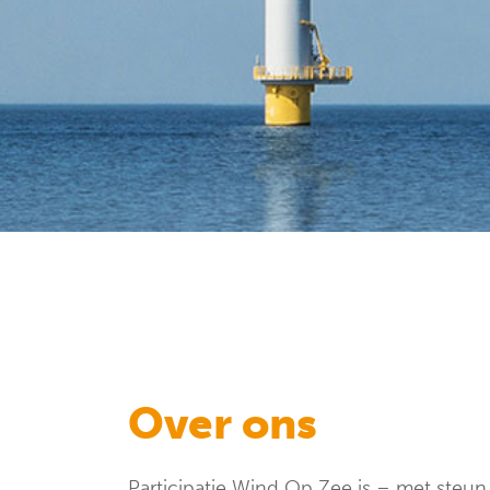
Over ons
Participatie Wind Op Zee is – met steun