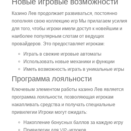
Новые игровые возможности
Казино Лев продолжает развиваться, постоянно
пополняя свою коллекцию игр Мы прилагаем усилия
для того, чтобы игроки имели доступ к новейшим и
наиболее популярным слотам от ведущих
провайдеров. Это предоставляет игрокам:
Играть в свежие игровые автоматы
Использовать новые механики и функции
Иметь возможность играть в уникальные игры
Программа лояльности
Ключевым элементом работы казино Лев является
программа лояльности, позволяющая игрокам
накапливать средства и получать специальные
привилегии Игроки могут ожидать:
Накопление бонусных баллов за каждую игру
Привилегии для VIP-игроков