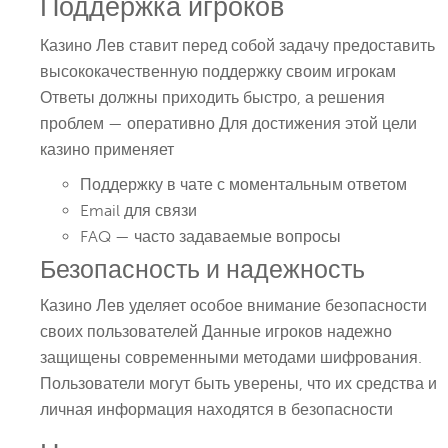
Поддержка игроков
Казино Лев ставит перед собой задачу предоставить
высококачественную поддержку своим игрокам
Ответы должны приходить быстро, а решения
проблем — оперативно Для достижения этой цели
казино применяет
Поддержку в чате с моментальным ответом
Email для связи
FAQ — часто задаваемые вопросы
Безопасность и надежность
Казино Лев уделяет особое внимание безопасности
своих пользователей Данные игроков надежно
защищены современными методами шифрования.
Пользователи могут быть уверены, что их средства и
личная информация находятся в безопасности