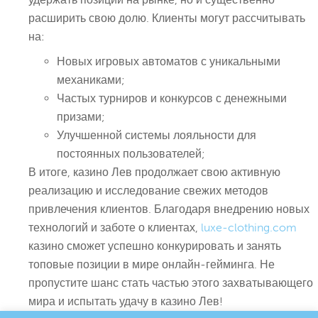
расширить свою долю. Клиенты могут рассчитывать
на:
Новых игровых автоматов с уникальными
механиками;
Частых турниров и конкурсов с денежными
призами;
Улучшенной системы лояльности для
постоянных пользователей;
В итоге, казино Лев продолжает свою активную
реализацию и исследование свежих методов
привлечения клиентов. Благодаря внедрению новых
технологий и заботе о клиентах,
luxe-clothing.com
казино сможет успешно конкурировать и занять
топовые позиции в мире онлайн-гейминга. Не
пропустите шанс стать частью этого захватывающего
мира и испытать удачу в казино Лев!