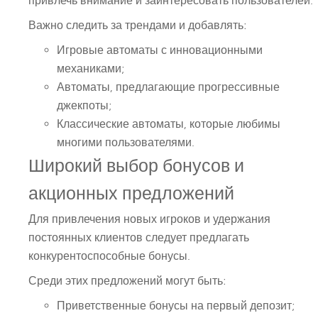
привлечь внимание и заинтересовать пользователей.
Важно следить за трендами и добавлять:
Игровые автоматы с инновационными
механиками;
Автоматы, предлагающие прогрессивные
джекпоты;
Классические автоматы, которые любимы
многими пользователями.
Широкий выбор бонусов и
акционных предложений
Для привлечения новых игроков и удержания
постоянных клиентов следует предлагать
конкурентоспособные бонусы.
Среди этих предложений могут быть:
Приветственные бонусы на первый депозит;