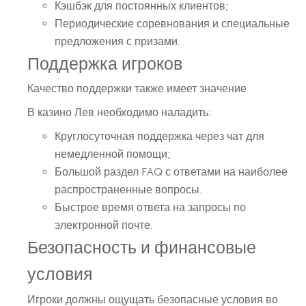
Кэшбэк для постоянных клиентов;
Периодические соревнования и специальные
предложения с призами.
Поддержка игроков
Качество поддержки также имеет значение.
В казино Лев необходимо наладить:
Круглосуточная поддержка через чат для
немедленной помощи;
Большой раздел FAQ с ответами на наиболее
распространенные вопросы.
Быстрое время ответа на запросы по
электронной почте.
Безопасность и финансовые
условия
Игроки должны ощущать безопасные условия во