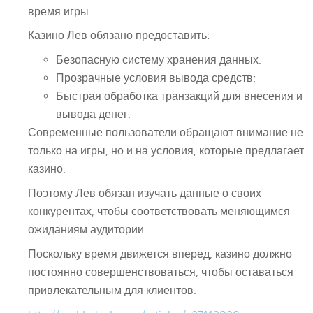
время игры.
Казино Лев обязано предоставить:
Безопасную систему хранения данных.
Прозрачные условия вывода средств;
Быстрая обработка транзакций для внесения и
вывода денег.
Современные пользователи обращают внимание не
только на игры, но и на условия, которые предлагает
казино.
Поэтому Лев обязан изучать данные о своих
конкурентах, чтобы соответствовать меняющимся
ожиданиям аудитории.
Поскольку время движется вперед, казино должно
постоянно совершенствоваться, чтобы оставаться
привлекательным для клиентов.